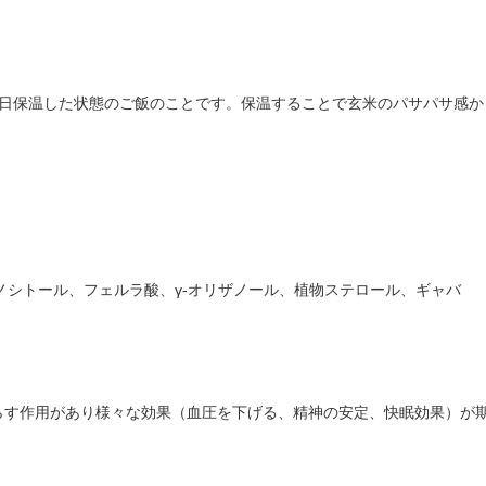
日保温した状態のご飯のことです。保温することで玄米のパサパサ感か
ノシトール、フェルラ酸、γ
-
オリザノール、植物ステロール、ギャバ
らす作用があり様々な効果（血圧を下げる、精神の安定、快眠効果）が