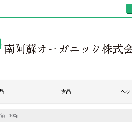
品
食品
ペッ
酒 100g