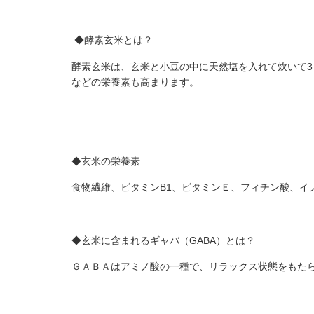
◆酵素玄米とは？
酵素玄米は、玄米と小豆の中に天然塩を入れて炊いて
3
などの栄養素も高まります。
◆玄米の栄養素
食物繊維、ビタミン
B1
、ビタミンＥ、フィチン酸、イ
◆玄米に含まれるギャバ（
GABA
）とは？
ＧＡＢＡはアミノ酸の一種で、リラックス状態をもた