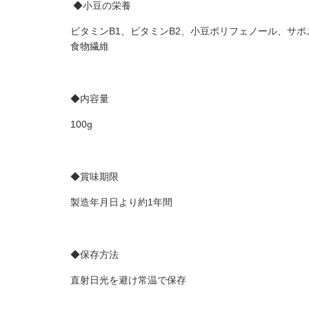
◆小豆の栄養
ビタミン
B1
、ビタミン
B2
、小豆ポリフェノール、サポ
食物繊維
◆内容量
100g
◆賞味期限
製造年月日より約1年間
◆保存方法
直射日光を避け常温で保存