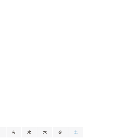
月
火
水
木
金
土