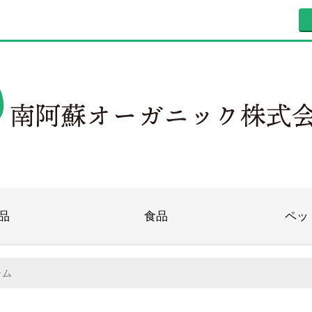
品
食品
ペッ
ャム