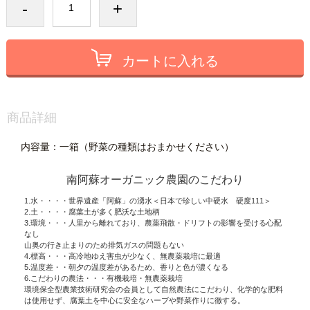
-
+
カートに入れる
商品詳細
内容量：一箱（野菜の種類はおまかせください）
南阿蘇オーガニック農園のこだわり
1.水・・・・世界遺産「阿蘇」の湧水＜日本で珍しい中硬水 硬度111＞
2.土・・・・腐葉土が多く肥沃な土地柄
3.環境・・・人里から離れており、農薬飛散・ドリフトの影響を受ける心配
なし
山奥の行き止まりのため排気ガスの問題もない
4.標高・・・高冷地ゆえ害虫が少なく、無農薬栽培に最適
5.温度差・・朝夕の温度差があるため、香りと色が濃くなる
6.こだわりの農法・・・有機栽培・無農薬栽培
環境保全型農業技術研究会の会員として自然農法にこだわり、化学的な肥料
は使用せず、腐葉土を中心に安全なハーブや野菜作りに徹する。