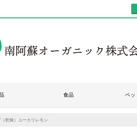
品
食品
ペッ
ブ（乾燥）ユーカリレモン