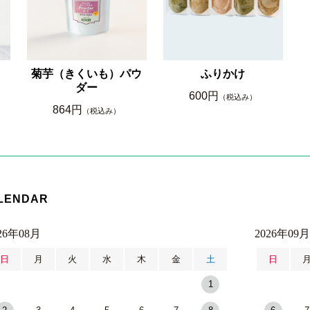
菊芋（きくいも）パウ
ふりかけ
ダー
600円
（税込み）
864円
（税込み）
LENDAR
26年08月
2026年09月
日
月
火
水
木
金
土
日
1