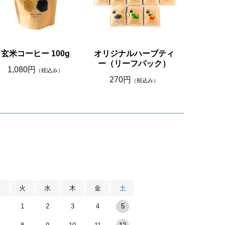
玄米コーヒー 100g
オリジナルハーブティ
ー（リーフパック）
1,080円
（税込み）
270円
（税込み）
月
火
水
木
金
土
1
2
3
4
5