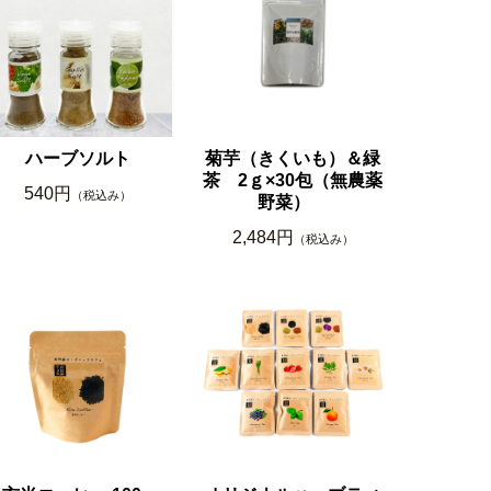
ハーブソルト
菊芋（きくいも）＆緑
茶 2ｇ×30包（無農薬
540円
（税込み）
野菜）
2,484円
（税込み）